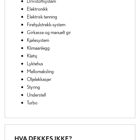
Drivstoffsystem
Elektronikk
Elektrisk tenning
Firehjulstrekk-system
Girkasse og manuelt gir
Kjølesystem
Klimaanlegg
Kløtsj
Lyktehus
Mellomaksling
Oljelekkasjer
Styring
Understell
Turbo
HVA DEKKES IKKE?