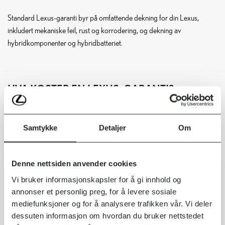
Standard Lexus-garanti byr på omfattende dekning for din Lexus,
inkludert mekaniske feil, rust og korrodering, og dekning av
hybridkomponenter og hybridbatteriet.
HVA KOSTER EN LEXUS-GARANTI?
Bilen din er dekket i 5 år med standardgarantien som følger alle Lexus.
Samtykke
Detaljer
Om
En rekke utvidede garantier er også tilgjengelige.
Denne nettsiden anvender cookies
Vi bruker informasjonskapsler for å gi innhold og
annonser et personlig preg, for å levere sosiale
mediefunksjoner og for å analysere trafikken vår. Vi deler
dessuten informasjon om hvordan du bruker nettstedet