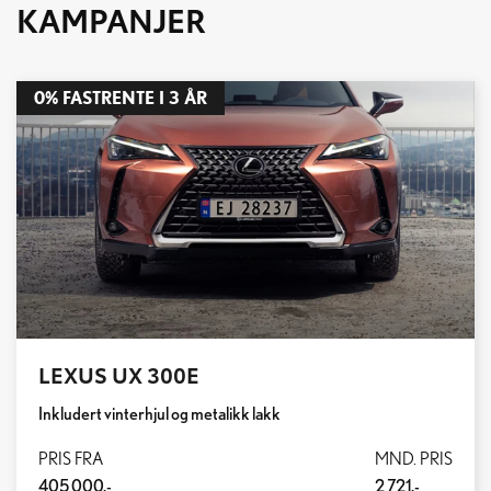
KAMPANJER
0% FASTRENTE I 3 ÅR
LEXUS UX 300E
Inkludert vinterhjul og metalikk lakk
PRIS FRA
MND. PRIS
405 000,-
2 721,-