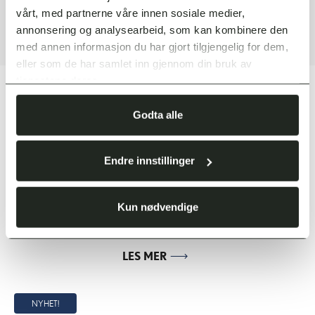
vårt, med partnerne våre innen sosiale medier,
SE VÅRE NYE LEXUS
annonsering og analysearbeid, som kan kombinere den
MODELLER
med annen informasjon du har gjort tilgjengelig for dem,
eller som de har samlet inn gjennom din bruk av
tjenestene deres.
Godta alle
Endre innstillinger
UX
Kun nødvendige
ELEKTRISK
LES MER
NYHET!