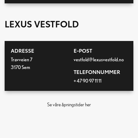
LEXUS VESTFOLD
ADRESSE
E-POST
Travveien 7
vestfold@lexusvestfold.no
3170 Sem
TELEFONNUMMER
+ 47 90 97 11 11
Se våre åpningstider her