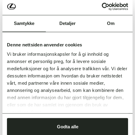
Elektrisk justerbare seter, 8-veis
Elektrisk justerbar korsryggstøtte, 2-veis (F)
Radiation Heater / infrarød varme
Samtykke
Detaljer
Om
Elektrisk bakluke m/ kicksensor
Innstegslys
PVM – Panoramic View Monitor
Denne nettsiden anvender cookies
Klimaanlegg m/ 2 soner og Nanoe-e Tech
Vi bruker informasjonskapsler for å gi innhold og
60/40 nedfellbare bakseter
annonser et personlig preg, for å levere sosiale
14” multimediaskjerm med navigasjon
mediefunksjoner og for å analysere trafikken vår. Vi deler
10 høyttalere
dessuten informasjon om hvordan du bruker nettstedet
Trådløs lader
vårt, med partnerne våre innen sosiale medier,
Nøkkelfritt system
annonsering og analysearbeid, som kan kombinere den
Regnsensor
med annen informasjon du har gjort tilgjengelig for dem,
Digital nøkkel
eller som de har samlet inn gjennom din bruk av
tjenestene deres.
Godta alle