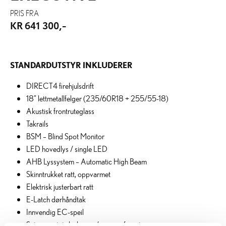
PRIS FRA
KR 641 300,-
STANDARDUTSTYR INKLUDERER
DIRECT4 firehjulsdrift
18” lettmetallfelger (235/60R18 + 255/55-18)
Akustisk frontruteglass
Takrails
BSM – Blind Spot Monitor
LED hovedlys / single LED
AHB Lyssystem – Automatic High Beam
Skinntrukket ratt, oppvarmet
Elektrisk justerbart ratt
E-Latch dørhåndtak
Innvendig EC-speil
Seter i syntetisk skinn m/ varme i forsetene