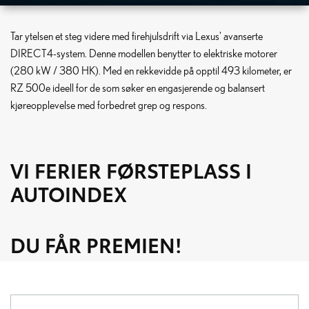
LEXUS RZ 500E
Tar ytelsen et steg videre med firehjulsdrift via Lexus' avanserte
DIRECT4-system. Denne modellen benytter to elektriske motorer
LENGRE REKKEVIDDE – RASKERE LADING – DOBLET HENGERVEKT
(280 kW / 380 HK). Med en rekkevidde på opptil 493 kilometer, er
RZ 500e ideell for de som søker en engasjerende og balansert
kjøreopplevelse med forbedret grep og respons.
VI FERIER FØRSTEPLASS I
AUTOINDEX
DU FÅR PREMIEN!