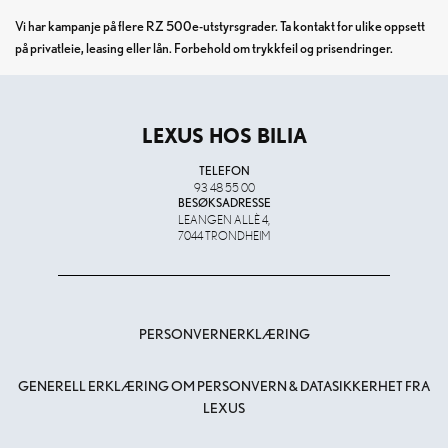
Vi har kampanje på flere RZ 500e-utstyrsgrader. Ta kontakt for ulike oppsett
på privatleie, leasing eller lån. Forbehold om trykkfeil og prisendringer.
LEXUS HOS BILIA
TELEFON
93 48 55 00
BESØKSADRESSE
LEANGEN ALLÈ 4,
7044 TRONDHEIM
PERSONVERNERKLÆRING
GENERELL ERKLÆRING OM PERSONVERN & DATASIKKERHET FRA
LEXUS