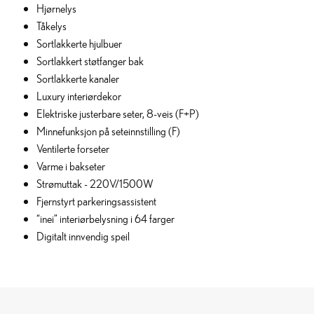
Hjørnelys
Tåkelys
Sortlakkerte hjulbuer
Sortlakkert støtfanger bak
Sortlakkerte kanaler
Luxury interiørdekor
Elektriske justerbare seter, 8-veis (F+P)
Minnefunksjon på seteinnstilling (F)
Ventilerte forseter
Varme i bakseter
Strømuttak - 220V/1500W
Fjernstyrt parkeringsassistent
“inei” interiørbelysning i 64 farger
Digitalt innvendig speil